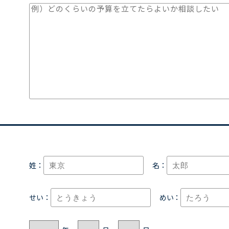
姓：
名：
せい：
めい：