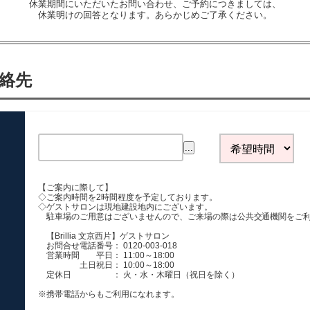
休業期間にいただいたお問い合わせ、ご予約につきましては、
休業明けの回答となります。あらかじめご了承ください。
絡先
...
【ご案内に際して】
◇ご案内時間を2時間程度を予定しております。
◇ゲストサロンは現地建設地内にございます。
駐車場のご用意はございませんので、ご来場の際は公共交通機関をご
【Brillia 文京西片】ゲストサロン
お問合せ電話番号： 0120-003-018
営業時間 平日： 11:00～18:00
土日祝日： 10:00～18:00
定休日 ： 火・水・木曜日（祝日を除く）
※携帯電話からもご利用になれます。