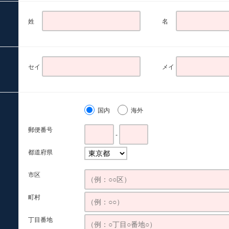
姓
名
セイ
メイ
国内
海外
郵便番号
-
都道府県
市区
町村
丁目番地