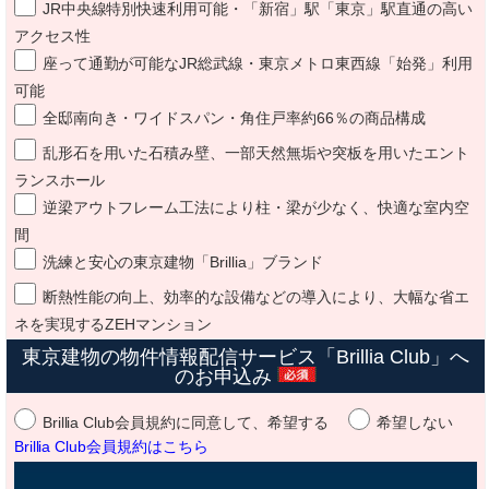
JR中央線特別快速利用可能・「新宿」駅「東京」駅直通の高い
アクセス性
座って通勤が可能なJR総武線・東京メトロ東西線「始発」利用
可能
全邸南向き・ワイドスパン・角住戸率約66％の商品構成
乱形石を用いた石積み壁、一部天然無垢や突板を用いたエント
ランスホール
逆梁アウトフレーム工法により柱・梁が少なく、快適な室内空
間
洗練と安心の東京建物「Brillia」ブランド
断熱性能の向上、効率的な設備などの導入により、大幅な省エ
ネを実現するZEHマンション
東京建物の物件情報配信サービス「Brillia Club」へ
のお申込み
Brillia Club会員規約に同意して、希望する
希望しない
Brillia Club会員規約はこちら