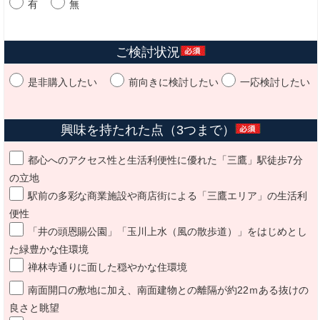
有
無
ご検討状況
是非購入したい
前向きに検討したい
一応検討したい
興味を持たれた点（3つまで）
都心へのアクセス性と生活利便性に優れた「三鷹」駅徒歩7分
の立地
駅前の多彩な商業施設や商店街による「三鷹エリア」の生活利
便性
「井の頭恩賜公園」「玉川上水（風の散歩道）」をはじめとし
た緑豊かな住環境
禅林寺通りに面した穏やかな住環境
南面開口の敷地に加え、南面建物との離隔が約22ｍある抜けの
良さと眺望